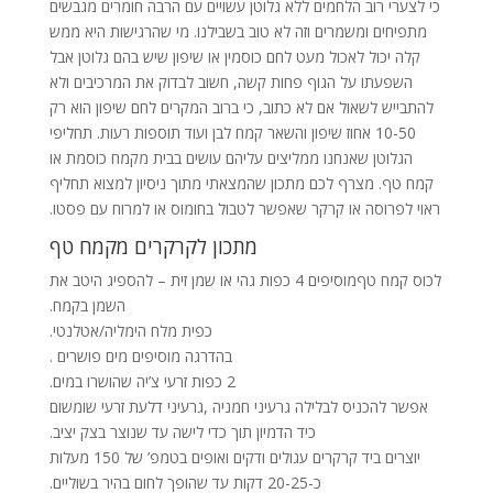
כי לצערי רוב הלחמים ללא גלוטן עשויים עם הרבה חומרים מגבשים
מתפיחים ומשמרים וזה לא טוב בשבילנו. מי שהרגישות היא ממש
קלה יכול לאכול מעט לחם כוסמין או שיפון שיש בהם גלוטן אבל
השפעתו על הגוף פחות קשה, חשוב לבדוק את המרכיבים ולא
להתבייש לשאול אם לא כתוב, כי ברוב המקרים לחם שיפון הוא רק
10-50 אחוז שיפון והשאר קמח לבן ועוד תוספות רעות. תחליפי
הגלוטן שאנחנו ממליצים עליהם עושים בבית מקמח כוסמת או
קמח טף. מצרף לכם מתכון שהמצאתי מתוך ניסיון למצוא תחליף
ראוי לפרוסה או קרקר שאפשר לטבול בחומוס או למרוח עם פסטו.
מתכון לקרקרים מקמח טף
לכוס קמח טףמוסיפים 4 כפות גהי או שמן זית – להספיג היטב את
השמן בקמח.
כפית מלח הימליה/אטלנטי.
בהדרגה מוסיפים מים פושרים .
2 כפות זרעי צ’יה שהושרו במים.
אפשר להכניס לבלילה גרעיני חמניה ,גרעיני דלעת זרעי שומשום
כיד הדמיון תוך כדי לישה עד שנוצר בצק יציב.
יוצרים ביד קרקרים עגולים ודקים ואופים בטמפ’ של 150 מעלות
כ-20-25 דקות עד שהופך לחום בהיר בשוליים.