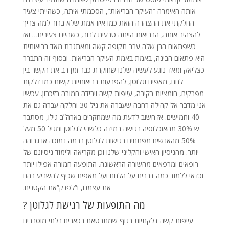
אותה האימרה “העיקר הבריאות”, הסכמתי איתה, כשהייתי צעיר
החלקתי את ההצהרה הזאת כמו איזו אמת שלא ברור למה צריך
להצהיר אותה, הבריאות הייתה טבעית לרוב, כשהיינו צעירים… ואז
כשפתאום הבן שלה עבר תקופה קשה ומאתגרת מאד בריאותית
היא פתאום הבינה, באמת באמת העיקר הבריאות. ובסוף זה התברר
כצליאק ומאד נוגע לעשיה שלנו שחוקרת כבר זמן רב את הקשר בין
לחם, מאפים וגלוטן, להפרעות בריאותיות קשות כמו דלקות
מפרקים, חומציות בקיבה, עייפות קשה וירידה חמורה בזיכרון. עכשיו
אני מדבר אל קהילה רחבה שעברה את גיל 30 וחלקה עברה גם את
40 וחמישים. אז חשוב לדעת מה שמחקרים בארה”ב גילו, מסתבר
ש 30% מהאוכלוסיה רגישה במידה כלשהי לגלוטן ומגיל 50 מעל
50% מהאנשים מפתחים רגישות לגלוטן ברמה נמוכה או גבוהה
יותר. מהניסיון האישי והקליני שלנו וכן מקריאה ולימוד ניסיונם של
רופאים ומרפאים מהשורה הראשונה. התופעה חמורה אפילו יותר
וכדאי ללמוד כמה דברים על הלחם ועל מאפים שכיף להשביע בהם
את עצמנו, ו”לפנק”את הקטנים.
מה התופעות של רגישת לגלוטן ?
עייפות קשה דלקתיות בגוף שמתבטאת בכאבים בלתי מוסברים