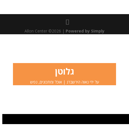
Allon Center ©2026 |
Powered by Simply
גלוטן
על ידי
נאוה הירשברג
אוכל ומתכונים
,
נפש