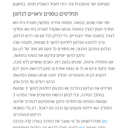
מוציאים ישר מהתבנית והכי כייף לאכול כשעדיין חמים.. בתיאבון!
תחליפים נוספים וראויים לגלוטן
סוגי אורז שונים, קינואה, כוסמת ותירס. פופקורן תוצרת בית הוא
תחליף מצוין לצורך במאפה מנחם ושוקולד תוצרת בית הוא תחליף
לצורך במאפה אחרי הצהריים. כדי לבדוק לבד אם אני רגיש לגלוטן,
צריך להימנע מגלוטן לחלוטין למשך 6 שבועות, תקופה שבה
הגלוטן מתנקה מהגוף, ואז מחזירים כל פעם סוג אחר של דגן עם
גלוטן למשך יומיים ובודקים את השינוי בתחושה.
אם מתחילה עייפות, שינויים במצב רוח, כאבים שחוזרים ללא סיבה,
חוסר מיקוד וריכוז או כל אי נוחות אחרת זה סימן לרגישות וייטיב לכם
להוציא דגן זה מהתפריט. תהליך דומה אנחנו עושים בסדנאות
הניקוי רעלים של מרכז אלון.
מורידים את הגלוטן בהדרגה ואז נמנעים לחלוטין למשך 3 שבועות
במהלך הסדנה, וכדי לבחון רגישות ממשיכים אחרי הסדנה 3
שבועות נוספים עם תחליפי גלוטן שמספיקים להתרגל אליהם.
התהליך הוא ידידותי ומעצים עם הרבה מה לאכול, רק בלי המזונות
הריקים והממכרים.
כאן
תוכלו לשמוע על מי שעבר את הסדנה בצורה קלה בהרבה
ממה שציפה ו
כאן
למטה תוכלו לקרוא מה כותבים משתתפים