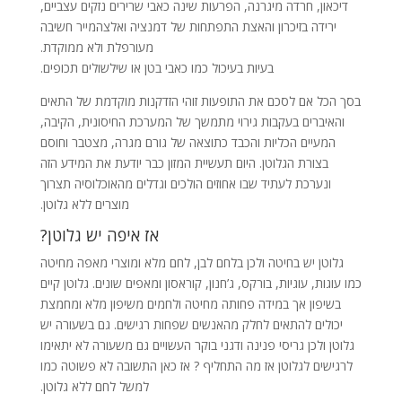
דיכאון, חרדה מיגרנה, הפרעות שינה כאבי שרירים נזקים עצביים,
ירידה בזיכרון והאצת התפתחות של דמנציה ואלצהמייר חשיבה
מעורפלת ולא ממוקדת.
בעיות בעיכול כמו כאבי בטן או שילשולים תכופים.
בסך הכל אם לסכם את התופעות זוהי הזדקנות מוקדמת של התאים
והאיברים בעקבות גירוי מתמשך של המערכת החיסונית, הקיבה,
המעיים הכליות והכבד כתוצאה של גורם מגרה, מצטבר וחוסם
בצורת הגלוטן. היום תעשיית המזון כבר יודעת את המידע הזה
ונערכת לעתיד שבו אחוזים הולכים וגדלים מהאוכלוסיה תצרוך
מוצרים ללא גלוטן.
אז איפה יש גלוטן?
גלוטן יש בחיטה ולכן בלחם לבן, לחם מלא ומוצרי מאפה מחיטה
כמו עוגות, עוגיות, בורקס, ג’חנון, קוראסון ומאפים שונים. גלוטן קיים
בשיפון אך במידה פחותה מחיטה ולחמים משיפון מלא ומחמצת
יכולים להתאים לחלק מהאנשים שפחות רגישים. גם בשעורה יש
גלוטן ולכן גריסי פנינה ודגני בוקר העשויים גם משעורה לא יתאימו
לרגישים לגלוטן אז מה התחליף ? אז כאן התשובה לא פשוטה כמו
למשל לחם ללא גלוטן.