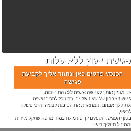
פגישת ייעוץ ללא עלות
הכנס/י פרטים כאן ונחזור אליך לקביעת
פגישה
אני מזמין אותך לפגישה אישית ללא התחייבות.
פגישת אבחון של שעה שלמה, בה נוכל להכיר אישית
ולתת לך אבחנה המתארת את הסיבות לבעיה ודרכי פעולה
לריפוי,
בסוף הפגישה אתאים לך פורמולת צמחי מרפא שתקל מיידית
ותתחיל תהליך ריפוי.
YWdlXSk7fSApO30gKTsgCi8qIF1dPiAqLwo8L3NjcmlwdD4K