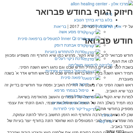
חיזוק הגוף בחודש פברואר
בית
בלוג בריא בדרך הטבע
קורסים וסדנאות
על ידי
אלון הירשברג
|
פבר 20, 2017
|
בריאות
קורס מסע אשה
חודש פברואר
קורס Inner Qi למטפלים ברפואה סינית
קורס אבחנת דופק
סדנת להתחדש בזוגיות
חודש פברואר לרוב זה שיא הקור, מרגיש כמו שיא החורף וזה משפיע ומכווץ
סדנת ניקוי רעלים
לנו את הגוף.
קליניקה לרפואה משלימה
בשבת לפני שבועיים התחיל חודש שבט וגם נחגג ראש השנה הסיני.
טיפול בפחדים וחרדות
תמיד ראש השנה בסיני הוא בראש חודש שבט או בראש חודש אדר א’ בשנה
רפואה סינית
מעוברת.
דיקור סיני
ראש השנה הסיני וט”ו בשבט זה תחילת האביב ופסח עוד חודשיים בדיוק זה
טיפול בצמחי מרפא
כבר שיא האביב.
טיפול רגשי
למרות שיא הקור גם הפריצה של הצמחים והעשב מהאדמה בשיאה.
טיפול רגשי למבוגרים
כמו תמיד בשלב הזה של השנה אני שואל את עצמי, האם הזנתי את עצמי
דיקור סיני לחרדות
מספיק בחודשי החורף,
שכן לא נשאר עוד הרבה והחורף הוא הזמן החשוב ביותר להזנה עמוקה.
אודות
מה שמדאיג אותי לגבי המטופלים הוא שחוסר הזנה בחורף יוצר בעיות של
צרו קשר
הכבד באביב.
בחרו עמוד
השפע של אלמנט המים בחורף מזין את אלמנט העץ והצבע הירוק שהכבד