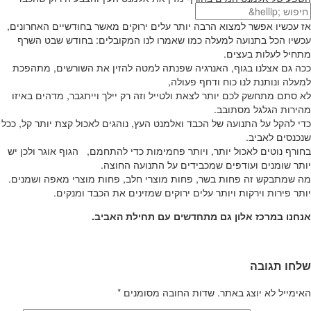
מושפע ממנו ישירות.
אז עכשיו אפשר למצוא הרבה יותר עלים ירוקים מאשר בחודשיים האחרונים,
עכשיו הכל בתנועה למעלה כמו שאמרו לנו המקובלים: בחודש שבט השרף
מתחיל לעלות בעצים.
ככה גם אצלנו בגוף, האנרגיה שפנתה למטה להזין את השורשים, מתהפכת
למעלה ונותנת לנו כוח ודחף פעולה,
לא סתם מתחשק לכם יותר לצאת ולטייל וזה רק יילך וייתגבר, מדהים באיזו
מהירות הגלגל מסתובב.
כדי להקל על התנועה של הכבד ואלמנט העץ, נוהגים לאכול קצת יותר קל, ככל
שנכנסים לאביב.
בחורף נוטים לאכול יותר, ויותר פחמימות כדי להתחמם, הגוף אוגר ולכן יש
יותר שומנים ועודפים שמכבידים על התנועה החוצה.
מה שמתבקש זה פחות בשר, פחות מוצרי חלב, פחות מוצרי מאפה ושמנים.
יותר פירות וירקות ויותר עלים ירוקים שמזינים את הכבד ומנקים.
אנחנו במרכז אלון גם מתחדשים עם תחילת האביב.
שלחו תגובה
האימייל לא יוצג באתר.
שדות החובה מסומנים
*